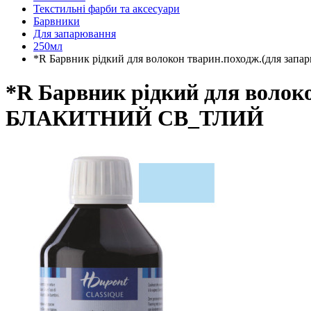
Текстильні фарби та аксесуари
Барвники
Для запарювання
250мл
*R Барвник рідкий для волокон тварин.походж.(для з
*R Барвник рідкий для волок
БЛАКИТНИЙ СВ_ТЛИЙ