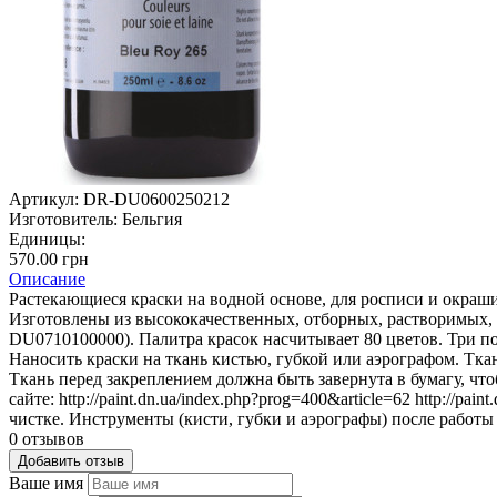
Артикул:
DR-DU0600250212
Изготовитель:
Бельгия
Единицы:
570.00 грн
Описание
Растекающиеся краски на водной основе, для росписи и окраш
Изготовлены из высококачественных, отборных, растворимых, 
DU0710100000). Палитра красок насчитывает 80 цветов. Три п
Наносить краски на ткань кистью, губкой или аэрографом. Тк
Ткань перед закреплением должна быть завернута в бумагу, чт
сайте: http://paint.dn.ua/index.php?prog=400&article=62 http://pa
чистке. Инструменты (кисти, губки и аэрографы) после работ
0 отзывов
Добавить отзыв
Ваше имя