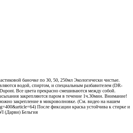
астиковой баночке по 30, 50, 250мл Экологически чистые.
вляются водой, спиртом, и специальным разбавителем (DR-
Dupont. Все цвета прекрасно смешиваются между собой.
высыхания закрепляются паром в течение 1ч.30мин. Внимание!
зможно закрепление в микроволновке. (См. видео на нашем
hp?prog=400&article=64) После фиксации краска устойчива к стирке и
I (Дарви) Бельгия