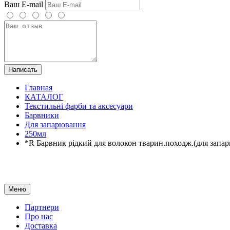
Ваш E-mail
Написать
Главная
КАТАЛОГ
Текстильні фарби та аксесуари
Барвники
Для запарювання
250мл
*R Барвник рідкий для волокон тварин.походж.(для з
Меню
Партнери
Про нас
Доставка