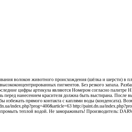
ивания волокон животного происхождения (шёлка и шерсти) в пл
высококонцентрированных пигментов. Без резкого запаха. Разба
оследние цифры артикула являются Номером согласно палитре H
ань перед нанесением красителя должна быть выстирана. После 
обы избежать прямого контакта с каплями воды (конденсата). Во
int.dn.ua/index.php?prog=400&article=63 http://paint.dn.ua/index.p
ы промыть теплой водой. Не замораживать! Производитель: DARW