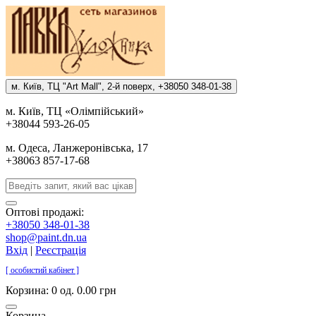
м. Киïв, ТЦ "Art Mall", 2-й поверх, +38050 348-01-38
м. Киïв, ТЦ «Олiмпiйський»
+38044 593-26-05
м. Одеса, Ланжеронiвська, 17
+38063 857-17-68
Оптові продажі:
+38050 348-01-38
shop@paint.dn.ua
Вхід
|
Реєстрація
[ особистий кабінет ]
Корзина:
0 од. 0.00 грн
Корзина