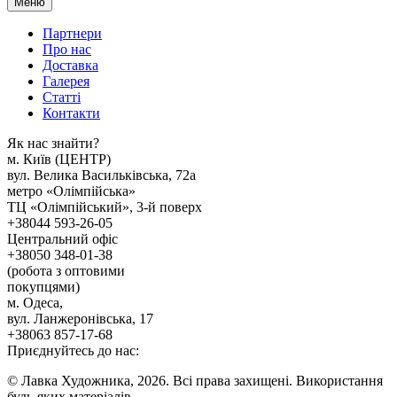
Меню
Партнери
Про нас
Доставка
Галерея
Статтi
Контакти
Як наc знайти?
м. Киïв (ЦЕНТР)
вул. Велика Васильківська, 72а
метро «Олімпійська»
ТЦ «Олімпійський», 3-й поверх
+38044 593-26-05
Центральний офіс
+38050 348-01-38
(робота з оптовими
покупцями)
м. Одеса,
вул. Ланжеронівська, 17
+38063 857-17-68
Приєднуйтесь до нас:
© Лавка Художника, 2026. Всі права захищені. Використання
будь-яких матеріалів,