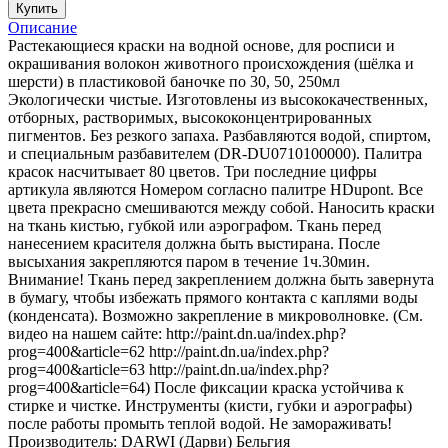
Купить
Описание
Растекающиеся краски на водной основе, для росписи и
окрашивания волокон животного происхождения (шёлка и
шерсти) в пластиковой баночке по 30, 50, 250мл
Экологически чистые. Изготовлены из высококачественных,
отборных, растворимых, высококонцентрированных
пигментов. Без резкого запаха. Разбавляются водой, спиртом,
и специальным разбавителем (DR-DU0710100000). Палитра
красок насчитывает 80 цветов. Три последние цифры
артикула являются Номером согласно палитре HDupont. Все
цвета прекрасно смешиваются между собой. Наносить краски
на ткань кистью, губкой или аэрографом. Ткань перед
нанесением красителя должна быть выстирана. После
высыхания закрепляются паром в течение 1ч.30мин.
Внимание! Ткань перед закреплением должна быть завернута
в бумагу, чтобы избежать прямого контакта с каплями воды
(конденсата). Возможно закрепление в микроволновке. (См.
видео на нашем сайте: http://paint.dn.ua/index.php?
prog=400&article=62 http://paint.dn.ua/index.php?
prog=400&article=63 http://paint.dn.ua/index.php?
prog=400&article=64) После фиксации краска устойчива к
стирке и чистке. Инструменты (кисти, губки и аэрографы)
после работы промыть теплой водой. Не замораживать!
Производитель: DARWI (Дарви) Бельгия