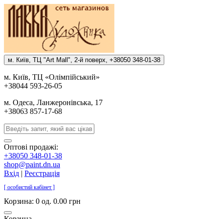
м. Киïв, ТЦ "Art Mall", 2-й поверх, +38050 348-01-38
м. Киïв, ТЦ «Олiмпiйський»
+38044 593-26-05
м. Одеса, Ланжеронiвська, 17
+38063 857-17-68
Оптові продажі:
+38050 348-01-38
shop@paint.dn.ua
Вхід
|
Реєстрація
[ особистий кабінет ]
Корзина:
0 од. 0.00 грн
Корзина