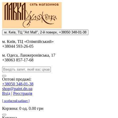
м. Киïв, ТЦ "Art Mall", 2-й поверх, +38050 348-01-38
м. Киïв, ТЦ «Олiмпiйський»
+38044 593-26-05
м. Одеса, Ланжеронiвська, 17
+38063 857-17-68
Оптові продажі:
+38050 348-01-38
shop@paint.dn.ua
Вхід
|
Реєстрація
[ особистий кабінет ]
Корзина:
0 од. 0.00 грн
Корзина