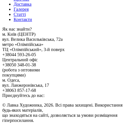
Доставка
Галерея
Статтi
Контакти
Як наc знайти?
м. Киïв (ЦЕНТР)
вул. Велика Васильківська, 72а
метро «Олімпійська»
ТЦ «Олімпійський», 3-й поверх
+38044 593-26-05
Центральний офіс
+38050 348-01-38
(робота з оптовими
покупцями)
м. Одеса,
вул. Ланжеронівська, 17
+38063 857-17-68
Приєднуйтесь до нас:
© Лавка Художника, 2026. Всі права захищені. Використання
будь-яких матеріалів,
що знаходяться на сайті, дозволяється за умови розміщення
гіперпосилання.