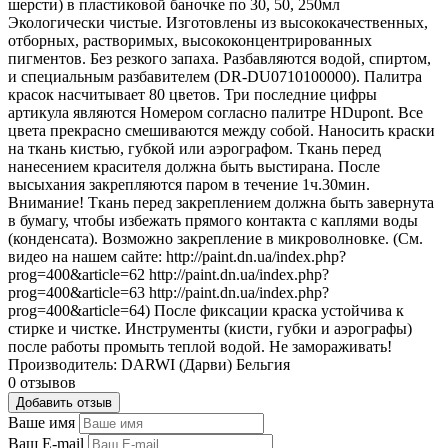
шерсти) в пластиковой баночке по 30, 50, 250мл
Экологически чистые. Изготовлены из высококачественных,
отборных, растворимых, высококонцентрированных
пигментов. Без резкого запаха. Разбавляются водой, спиртом,
и специальным разбавителем (DR-DU0710100000). Палитра
красок насчитывает 80 цветов. Три последние цифры
артикула являются Номером согласно палитре HDupont. Все
цвета прекрасно смешиваются между собой. Наносить краски
на ткань кистью, губкой или аэрографом. Ткань перед
нанесением красителя должна быть выстирана. После
высыхания закрепляются паром в течение 1ч.30мин.
Внимание! Ткань перед закреплением должна быть завернута
в бумагу, чтобы избежать прямого контакта с каплями воды
(конденсата). Возможно закрепление в микроволновке. (См.
видео на нашем сайте: http://paint.dn.ua/index.php?
prog=400&article=62 http://paint.dn.ua/index.php?
prog=400&article=63 http://paint.dn.ua/index.php?
prog=400&article=64) После фиксации краска устойчива к
стирке и чистке. Инструменты (кисти, губки и аэрографы)
после работы промыть теплой водой. Не замораживать!
Производитель: DARWI (Дарви) Бельгия
0 отзывов
Добавить отзыв
Ваше имя
Ваш E-mail