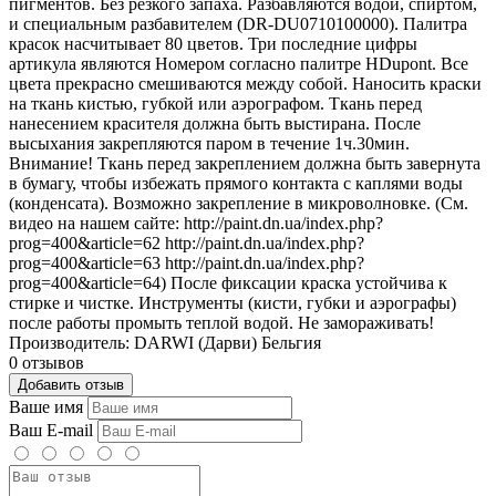
пигментов. Без резкого запаха. Разбавляются водой, спиртом,
и специальным разбавителем (DR-DU0710100000). Палитра
красок насчитывает 80 цветов. Три последние цифры
артикула являются Номером согласно палитре HDupont. Все
цвета прекрасно смешиваются между собой. Наносить краски
на ткань кистью, губкой или аэрографом. Ткань перед
нанесением красителя должна быть выстирана. После
высыхания закрепляются паром в течение 1ч.30мин.
Внимание! Ткань перед закреплением должна быть завернута
в бумагу, чтобы избежать прямого контакта с каплями воды
(конденсата). Возможно закрепление в микроволновке. (См.
видео на нашем сайте: http://paint.dn.ua/index.php?
prog=400&article=62 http://paint.dn.ua/index.php?
prog=400&article=63 http://paint.dn.ua/index.php?
prog=400&article=64) После фиксации краска устойчива к
стирке и чистке. Инструменты (кисти, губки и аэрографы)
после работы промыть теплой водой. Не замораживать!
Производитель: DARWI (Дарви) Бельгия
0 отзывов
Добавить отзыв
Ваше имя
Ваш E-mail