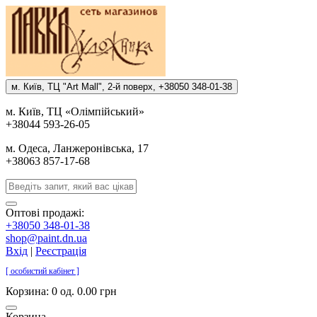
м. Киïв, ТЦ "Art Mall", 2-й поверх, +38050 348-01-38
м. Киïв, ТЦ «Олiмпiйський»
+38044 593-26-05
м. Одеса, Ланжеронiвська, 17
+38063 857-17-68
Оптові продажі:
+38050 348-01-38
shop@paint.dn.ua
Вхід
|
Реєстрація
[ особистий кабінет ]
Корзина:
0 од. 0.00 грн
Корзина