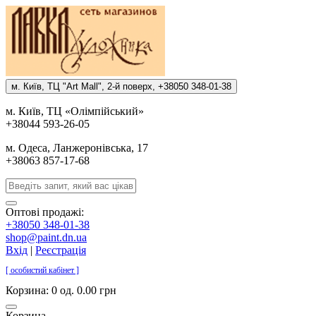
м. Киïв, ТЦ "Art Mall", 2-й поверх, +38050 348-01-38
м. Киïв, ТЦ «Олiмпiйський»
+38044 593-26-05
м. Одеса, Ланжеронiвська, 17
+38063 857-17-68
Оптові продажі:
+38050 348-01-38
shop@paint.dn.ua
Вхід
|
Реєстрація
[ особистий кабінет ]
Корзина:
0 од. 0.00 грн
Корзина