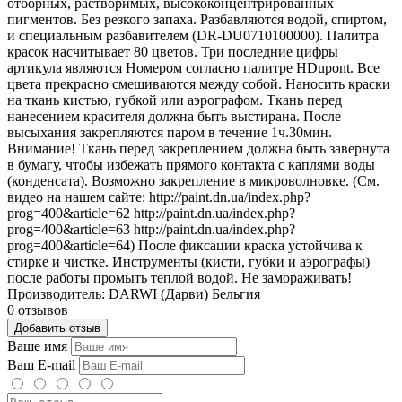
отборных, растворимых, высококонцентрированных
пигментов. Без резкого запаха. Разбавляются водой, спиртом,
и специальным разбавителем (DR-DU0710100000). Палитра
красок насчитывает 80 цветов. Три последние цифры
артикула являются Номером согласно палитре HDupont. Все
цвета прекрасно смешиваются между собой. Наносить краски
на ткань кистью, губкой или аэрографом. Ткань перед
нанесением красителя должна быть выстирана. После
высыхания закрепляются паром в течение 1ч.30мин.
Внимание! Ткань перед закреплением должна быть завернута
в бумагу, чтобы избежать прямого контакта с каплями воды
(конденсата). Возможно закрепление в микроволновке. (См.
видео на нашем сайте: http://paint.dn.ua/index.php?
prog=400&article=62 http://paint.dn.ua/index.php?
prog=400&article=63 http://paint.dn.ua/index.php?
prog=400&article=64) После фиксации краска устойчива к
стирке и чистке. Инструменты (кисти, губки и аэрографы)
после работы промыть теплой водой. Не замораживать!
Производитель: DARWI (Дарви) Бельгия
0 отзывов
Добавить отзыв
Ваше имя
Ваш E-mail