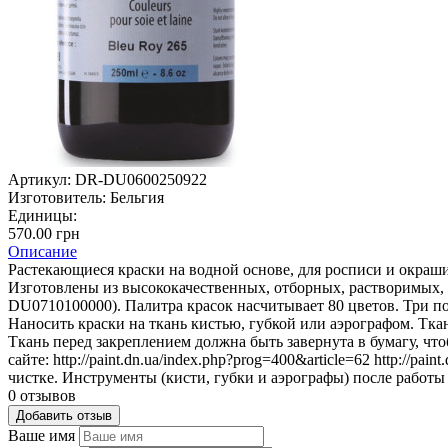
Артикул:
DR-DU0600250922
Изготовитель:
Бельгия
Единицы:
570.00 грн
Описание
Растекающиеся краски на водной основе, для росписи и окраш
Изготовлены из высококачественных, отборных, растворимых, 
DU0710100000). Палитра красок насчитывает 80 цветов. Три п
Наносить краски на ткань кистью, губкой или аэрографом. Тк
Ткань перед закреплением должна быть завернута в бумагу, чт
сайте: http://paint.dn.ua/index.php?prog=400&article=62 http://pa
чистке. Инструменты (кисти, губки и аэрографы) после работ
0 отзывов
Добавить отзыв
Ваше имя