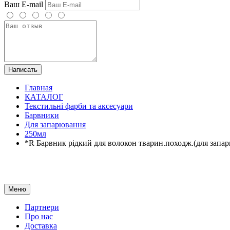
Ваш E-mail
Написать
Главная
КАТАЛОГ
Текстильні фарби та аксесуари
Барвники
Для запарювання
250мл
*R Барвник рідкий для волокон тварин.походж.(для зап
Меню
Партнери
Про нас
Доставка