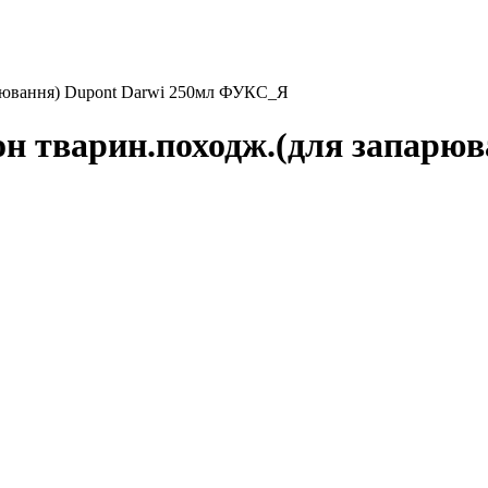
арювання) Dupont Darwi 250мл ФУКС_Я
он тварин.походж.(для запарюв