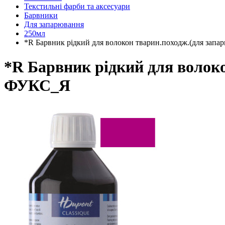
Текстильні фарби та аксесуари
Барвники
Для запарювання
250мл
*R Барвник рідкий для волокон тварин.походж.(для зап
*R Барвник рідкий для волок
ФУКС_Я