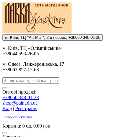
м. Киïв, ТЦ "Art Mall", 2-й поверх, +38050 348-01-38
м. Киïв, ТЦ «Олiмпiйський»
+38044 593-26-05
м. Одеса, Ланжеронiвська, 17
+38063 857-17-68
Оптові продажі:
+38050 348-01-38
shop@paint.dn.ua
Вхід
|
Реєстрація
[ особистий кабінет ]
Корзина:
0 од. 0.00 грн
Корзина