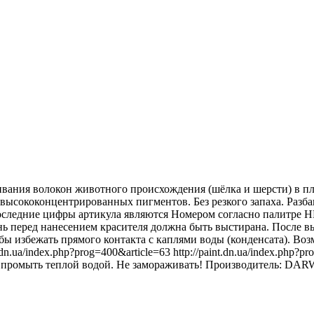
ивания волокон животного происхождения (шёлка и шерсти) в пл
высококонцентрированных пигментов. Без резкого запаха. Разба
оследние цифры артикула являются Номером согласно палитре H
ань перед нанесением красителя должна быть выстирана. После 
обы избежать прямого контакта с каплями воды (конденсата). Во
int.dn.ua/index.php?prog=400&article=63 http://paint.dn.ua/index.p
ы промыть теплой водой. Не замораживать! Производитель: DARW