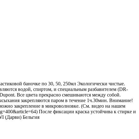
астиковой баночке по 30, 50, 250мл Экологически чистые.
вляются водой, спиртом, и специальным разбавителем (DR-
Dupont. Все цвета прекрасно смешиваются между собой.
высыхания закрепляются паром в течение 1ч.30мин. Внимание!
зможно закрепление в микроволновке. (См. видео на нашем
hp?prog=400&article=64) После фиксации краска устойчива к стирке и
I (Дарви) Бельгия