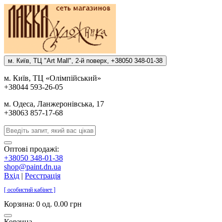
м. Киïв, ТЦ "Art Mall", 2-й поверх, +38050 348-01-38
м. Киïв, ТЦ «Олiмпiйський»
+38044 593-26-05
м. Одеса, Ланжеронiвська, 17
+38063 857-17-68
Оптові продажі:
+38050 348-01-38
shop@paint.dn.ua
Вхід
|
Реєстрація
[ особистий кабінет ]
Корзина:
0 од. 0.00 грн
Корзина