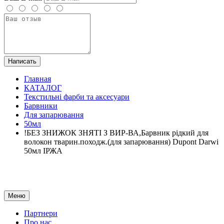
Написать
Главная
КАТАЛОГ
Текстильні фарби та аксесуари
Барвники
Для запарювання
50мл
!БЕЗ ЗНИЖОК ЗНЯТІ З ВИР-ВА,Барвник рідкий для
волокон тварин.походж.(для запарювання) Dupont Darwi
50мл ІРЖА
Меню
Партнери
Про нас