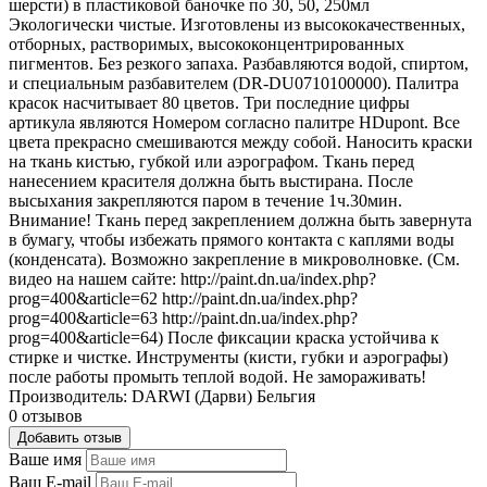
шерсти) в пластиковой баночке по 30, 50, 250мл
Экологически чистые. Изготовлены из высококачественных,
отборных, растворимых, высококонцентрированных
пигментов. Без резкого запаха. Разбавляются водой, спиртом,
и специальным разбавителем (DR-DU0710100000). Палитра
красок насчитывает 80 цветов. Три последние цифры
артикула являются Номером согласно палитре HDupont. Все
цвета прекрасно смешиваются между собой. Наносить краски
на ткань кистью, губкой или аэрографом. Ткань перед
нанесением красителя должна быть выстирана. После
высыхания закрепляются паром в течение 1ч.30мин.
Внимание! Ткань перед закреплением должна быть завернута
в бумагу, чтобы избежать прямого контакта с каплями воды
(конденсата). Возможно закрепление в микроволновке. (См.
видео на нашем сайте: http://paint.dn.ua/index.php?
prog=400&article=62 http://paint.dn.ua/index.php?
prog=400&article=63 http://paint.dn.ua/index.php?
prog=400&article=64) После фиксации краска устойчива к
стирке и чистке. Инструменты (кисти, губки и аэрографы)
после работы промыть теплой водой. Не замораживать!
Производитель: DARWI (Дарви) Бельгия
0 отзывов
Добавить отзыв
Ваше имя
Ваш E-mail