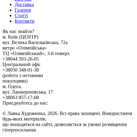
Доставка
Галерея
Статтi
Контакти
Як наc знайти?
м. Киïв (ЦЕНТР)
вул. Велика Васильківська, 72а
метро «Олімпійська»
ТЦ «Олімпійський», 3-й поверх
+38044 593-26-05
Центральний офіс
+38050 348-01-38
(робота з оптовими
покупцями)
м. Одеса,
вул. Ланжеронівська, 17
+38063 857-17-68
Приєднуйтесь до нас:
© Лавка Художника, 2026. Всі права захищені. Використання
будь-яких матеріалів,
що знаходяться на сайті, дозволяється за умови розміщення
гіперпосилання.