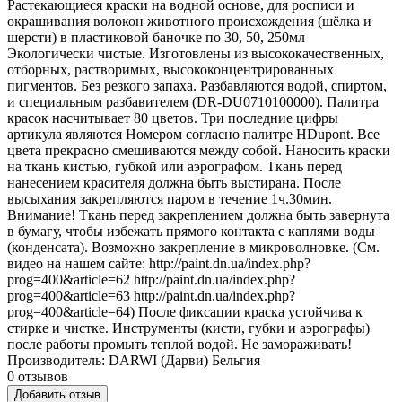
Растекающиеся краски на водной основе, для росписи и
окрашивания волокон животного происхождения (шёлка и
шерсти) в пластиковой баночке по 30, 50, 250мл
Экологически чистые. Изготовлены из высококачественных,
отборных, растворимых, высококонцентрированных
пигментов. Без резкого запаха. Разбавляются водой, спиртом,
и специальным разбавителем (DR-DU0710100000). Палитра
красок насчитывает 80 цветов. Три последние цифры
артикула являются Номером согласно палитре HDupont. Все
цвета прекрасно смешиваются между собой. Наносить краски
на ткань кистью, губкой или аэрографом. Ткань перед
нанесением красителя должна быть выстирана. После
высыхания закрепляются паром в течение 1ч.30мин.
Внимание! Ткань перед закреплением должна быть завернута
в бумагу, чтобы избежать прямого контакта с каплями воды
(конденсата). Возможно закрепление в микроволновке. (См.
видео на нашем сайте: http://paint.dn.ua/index.php?
prog=400&article=62 http://paint.dn.ua/index.php?
prog=400&article=63 http://paint.dn.ua/index.php?
prog=400&article=64) После фиксации краска устойчива к
стирке и чистке. Инструменты (кисти, губки и аэрографы)
после работы промыть теплой водой. Не замораживать!
Производитель: DARWI (Дарви) Бельгия
0 отзывов
Добавить отзыв