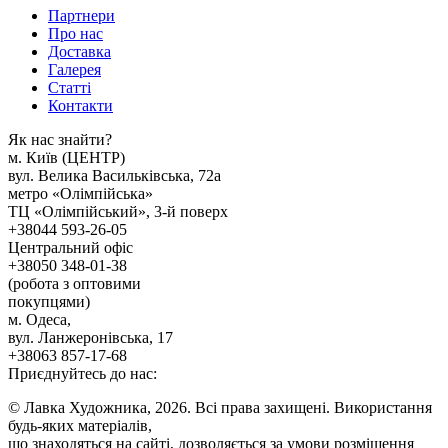
Партнери
Про нас
Доставка
Галерея
Статтi
Контакти
Як наc знайти?
м. Киïв (ЦЕНТР)
вул. Велика Васильківська, 72а
метро «Олімпійська»
ТЦ «Олімпійський», 3-й поверх
+38044 593-26-05
Центральний офіс
+38050 348-01-38
(робота з оптовими
покупцями)
м. Одеса,
вул. Ланжеронівська, 17
+38063 857-17-68
Приєднуйтесь до нас:
© Лавка Художника, 2026. Всі права захищені. Використання
будь-яких матеріалів,
що знаходяться на сайті, дозволяється за умови розміщення