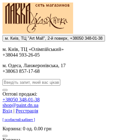
м. Киïв, ТЦ "Art Mall", 2-й поверх, +38050 348-01-38
м. Киïв, ТЦ «Олiмпiйський»
+38044 593-26-05
м. Одеса, Ланжеронiвська, 17
+38063 857-17-68
Оптові продажі:
+38050 348-01-38
shop@paint.dn.ua
Вхід
|
Реєстрація
[ особистий кабінет ]
Корзина:
0 од. 0.00 грн
Корзина