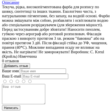
Описание
Текуча, рідка, високопігментована фарба для розпису по
шовку, синтетиці та інших тканин. Екологічно чиста, з
натуральними пігментами, без запаху, на водній основі. Фарби
можна змішувати між собою, розбавляти і освітлювати водою
або спеціальним розріджувачем (для збереження міцності).
Перед застосуванням добре збовтати! Наносити пензлем,
губкою через аерограф або ротовий розпилювач. Фіксація
праскою з вивороту протягом 3 хв. режим "бавовна" або на
повітрі протягом 3 діб. Після фіксації стійка до УФ, чищення,
прання (40*С). Можливе випадання осаду не впливає на
якість. Не нагрівати! Не заморожувати! Виробник: С. Kreul
(Кройль) Німеччина
0 отзывов
Добавить отзыв
Ваше имя
Ваш E-mail
Написать