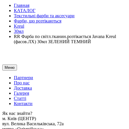
Главная
КАТАЛОГ
Текстильні фарби та аксесуари
Фарби, що розтікаються
Kreul
30мл
RR Фарба по світл.тканин.розтікається Javana Kreul
(фасов.ЛХ) 30мл ЗЕЛЕНИЙ ТЕМНИЙ
Меню
Партнери
Про нас
Доставка
Галерея
Статтi
Контакти
Як наc знайти?
м. Киïв (ЦЕНТР)
вул. Велика Васильківська, 72а
метро «Олімпійська»