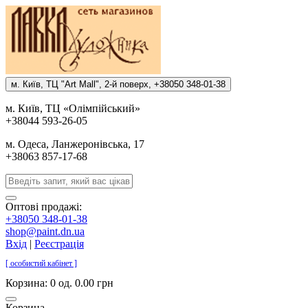
м. Киïв, ТЦ "Art Mall", 2-й поверх, +38050 348-01-38
м. Киïв, ТЦ «Олiмпiйський»
+38044 593-26-05
м. Одеса, Ланжеронiвська, 17
+38063 857-17-68
Оптові продажі:
+38050 348-01-38
shop@paint.dn.ua
Вхід
|
Реєстрація
[ особистий кабінет ]
Корзина:
0 од. 0.00 грн
Корзина