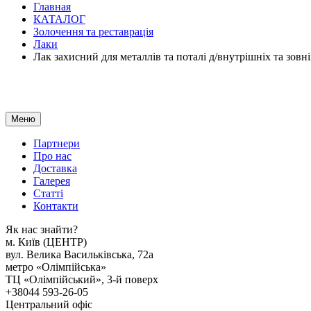
Главная
КАТАЛОГ
Золочення та реставрація
Лаки
Лак захисний для металлів та поталі д/внутрішніх та зо
Меню
Партнери
Про нас
Доставка
Галерея
Статтi
Контакти
Як наc знайти?
м. Киïв (ЦЕНТР)
вул. Велика Васильківська, 72а
метро «Олімпійська»
ТЦ «Олімпійський», 3-й поверх
+38044 593-26-05
Центральний офіс