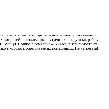
защитную пленку, которая предотвращает потускнение и
их покрытий и потали. Для внутренних и наружных работ.
 15минут. Полное высыхание – 1-2часа, в зависимости от
лько в хорошо проветриваемых помещениях. Не нагревать!