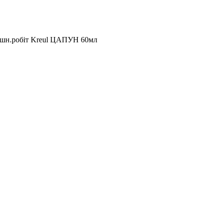
внішн.робіт Kreul ЦАПУН 60мл