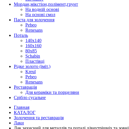
Мордан,мікстіон,полімент,грунт
На водній основі
На основі смол
Паста для золочення
Pebeo
Renesans
Поталь
140х140
160х160
80х85
Schabin
Пластівці
Рідке золото (іміт.)
Kreul
Pebeo
Renesans
Реставрація
Для кераміки та порцеляни
Срібло сусальне
Главная
КАТАЛОГ
Золочення та реставрація
Лаки
Лак захисний для металлів та поталі д/внутрішніх та зо