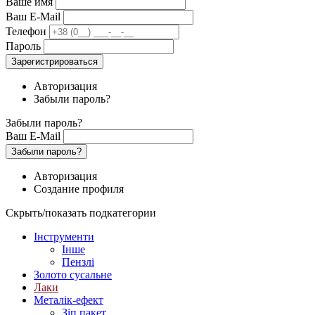
Ваше имя
Ваш E-Mail
Телефон
Пароль
Зарегистрироваться
Авторизация
Забыли пароль?
Забыли пароль?
Ваш E-Mail
Забыли пароль?
Авторизация
Создание профиля
Скрыть/показать подкатегории
Інструменти
Інше
Пензлі
Золото сусальне
Лаки
Металік-ефект
Зіп пакет