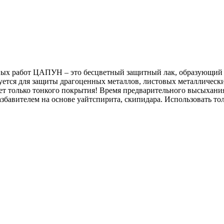
ных работ ЦАПУН – это бесцветный защитный лак, образующий 
уется для защиты драгоценных металлов, листовых металлическ
ет только тонкого покрытия! Время предварительного высыхания
бавителем на основе уайтспирита, скипидара. Использовать то