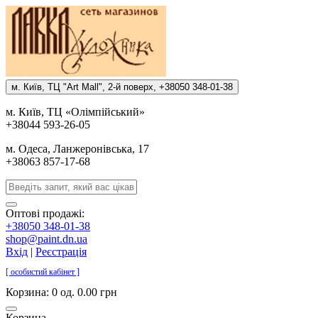
м. Киïв, ТЦ "Art Mall", 2-й поверх, +38050 348-01-38
м. Киïв, ТЦ «Олiмпiйський»
+38044 593-26-05
м. Одеса, Ланжеронiвська, 17
+38063 857-17-68
Оптові продажі:
+38050 348-01-38
shop@paint.dn.ua
Вхід
|
Реєстрація
[ особистий кабінет ]
Корзина:
0 од. 0.00 грн
Корзина