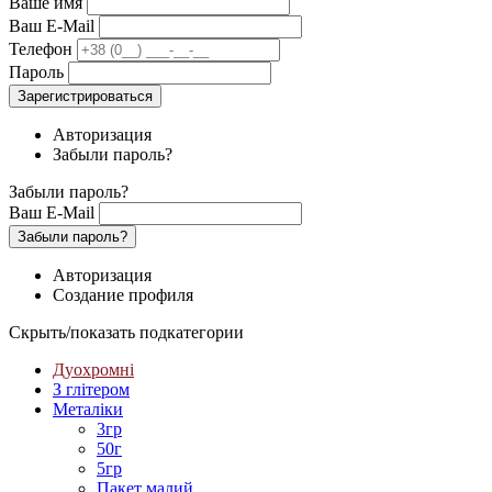
Ваше имя
Ваш E-Mail
Телефон
Пароль
Зарегистрироваться
Авторизация
Забыли пароль?
Забыли пароль?
Ваш E-Mail
Забыли пароль?
Авторизация
Создание профиля
Скрыть/показать подкатегории
Дуохромні
З глітером
Металіки
3гр
50г
5гр
Пакет малий