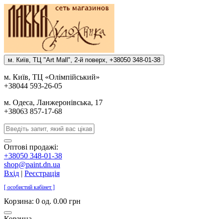
м. Киïв, ТЦ "Art Mall", 2-й поверх, +38050 348-01-38
м. Киïв, ТЦ «Олiмпiйський»
+38044 593-26-05
м. Одеса, Ланжеронiвська, 17
+38063 857-17-68
Оптові продажі:
+38050 348-01-38
shop@paint.dn.ua
Вхід
|
Реєстрація
[ особистий кабінет ]
Корзина:
0 од. 0.00 грн
Корзина