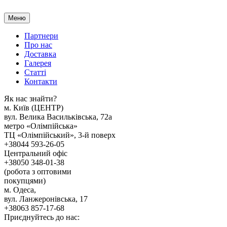
Меню
Партнери
Про нас
Доставка
Галерея
Статтi
Контакти
Як наc знайти?
м. Киïв (ЦЕНТР)
вул. Велика Васильківська, 72а
метро «Олімпійська»
ТЦ «Олімпійський», 3-й поверх
+38044 593-26-05
Центральний офіс
+38050 348-01-38
(робота з оптовими
покупцями)
м. Одеса,
вул. Ланжеронівська, 17
+38063 857-17-68
Приєднуйтесь до нас: