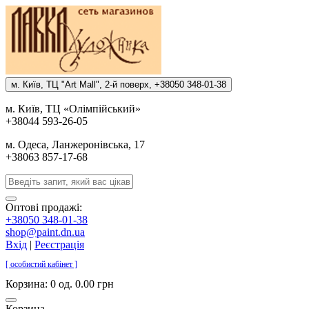
м. Киïв, ТЦ "Art Mall", 2-й поверх, +38050 348-01-38
м. Киïв, ТЦ «Олiмпiйський»
+38044 593-26-05
м. Одеса, Ланжеронiвська, 17
+38063 857-17-68
Оптові продажі:
+38050 348-01-38
shop@paint.dn.ua
Вхід
|
Реєстрація
[ особистий кабінет ]
Корзина:
0 од. 0.00 грн
Корзина