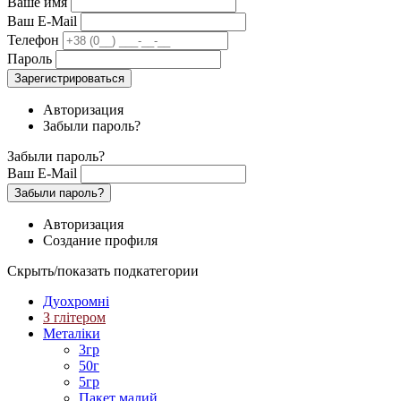
Ваше имя
Ваш E-Mail
Телефон
Пароль
Зарегистрироваться
Авторизация
Забыли пароль?
Забыли пароль?
Ваш E-Mail
Забыли пароль?
Авторизация
Создание профиля
Скрыть/показать подкатегории
Дуохромні
З глітером
Металіки
3гр
50г
5гр
Пакет малий