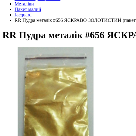
Металіки
Пакет малий
Jacquard
RR Пудра металік #656 ЯСКРАВО-ЗОЛОТИСТИЙ (пакет
RR Пудра металік #656 ЯСК