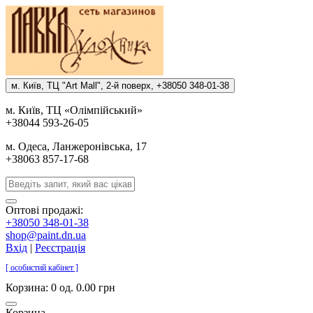
м. Киïв, ТЦ "Art Mall", 2-й поверх, +38050 348-01-38
м. Киïв, ТЦ «Олiмпiйський»
+38044 593-26-05
м. Одеса, Ланжеронiвська, 17
+38063 857-17-68
Оптові продажі:
+38050 348-01-38
shop@paint.dn.ua
Вхід
|
Реєстрація
[ особистий кабінет ]
Корзина:
0 од. 0.00 грн
Корзина