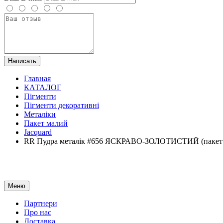
Написать
Главная
КАТАЛОГ
Пігменти
Пігменти декоративні
Металіки
Пакет малий
Jacquard
RR Пудра металік #656 ЯСКРАВО-ЗОЛОТИСТИЙ (пакет
Меню
Партнери
Про нас
Доставка