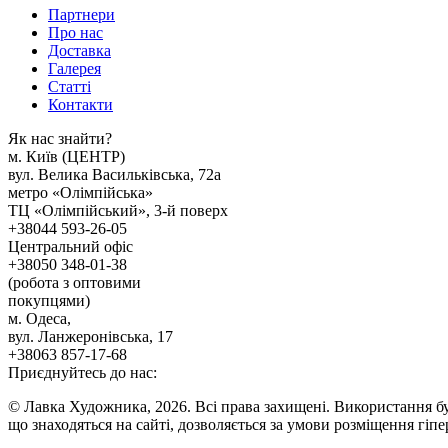
Партнери
Про нас
Доставка
Галерея
Статтi
Контакти
Як наc знайти?
м. Киïв (ЦЕНТР)
вул. Велика Васильківська, 72а
метро «Олімпійська»
ТЦ «Олімпійський», 3-й поверх
+38044 593-26-05
Центральний офіс
+38050 348-01-38
(робота з оптовими
покупцями)
м. Одеса,
вул. Ланжеронівська, 17
+38063 857-17-68
Приєднуйтесь до нас:
© Лавка Художника, 2026. Всі права захищені. Використання бу
що знаходяться на сайті, дозволяється за умови розміщення гіп