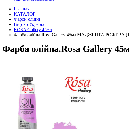
Главная
КАТАЛОГ
Фарби олійні
Вир-во Україна
ROSA Gallery 45мл
Фарба олійна.Rosa Gallery 45мл|МАДЖЕНТА РОЖЕВА (1
Фарба олійна.Rosa Gallery