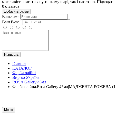
можливість писати як у тонкому шарі, так і пастозно. Підходят
0 отзывов
Добавить отзыв
Ваше имя
Ваш E-mail
Написать
Главная
КАТАЛОГ
Фарби олійні
Вир-во Україна
ROSA Gallery 45мл
Фарба олійна.Rosa Gallery 45мл|МАДЖЕНТА РОЖЕВА (1
Меню