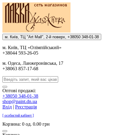
м. Киïв, ТЦ "Art Mall", 2-й поверх, +38050 348-01-38
м. Киïв, ТЦ «Олiмпiйський»
+38044 593-26-05
м. Одеса, Ланжеронiвська, 17
+38063 857-17-68
Оптові продажі:
+38050 348-01-38
shop@paint.dn.ua
Вхід
|
Реєстрація
[ особистий кабінет ]
Корзина:
0 од. 0.00 грн
Корзина