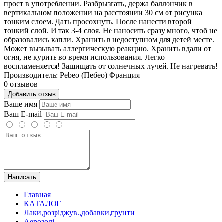
прост в употреблении. Разбрызгать, держа баллончик в
вертикальном положении на расстоянии 30 см от рисунка
тонким слоем. Дать просохнуть. После нанести второй
тонкий слой. И так 3-4 слоя. Не наносить сразу много, чтоб не
образовались капли. Хранить в недоступном для детей месте.
Может вызывать аллергическую реакцию. Хранить вдали от
огня, не курить во время использования. Легко
воспламеняется! Защищать от солнечных лучей. Не нагревать!
Производитель: Pebeo (Пебео) Франция
0 отзывов
Добавить отзыв
Ваше имя
Ваш E-mail
Написать
Главная
КАТАЛОГ
Лаки,розріджув.,добавки,грунти
Аерозолі