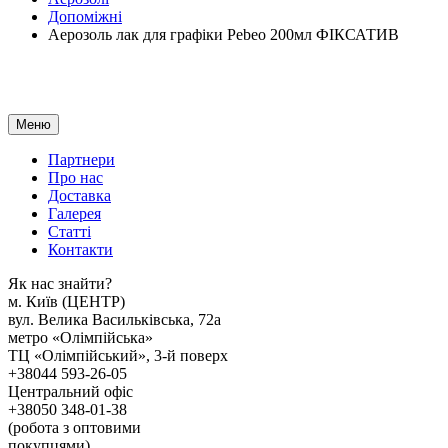
Допоміжні
Аерозоль лак для графіки Pebeo 200мл ФІКСАТИВ
Меню
Партнери
Про нас
Доставка
Галерея
Статтi
Контакти
Як наc знайти?
м. Киïв (ЦЕНТР)
вул. Велика Васильківська, 72а
метро «Олімпійська»
ТЦ «Олімпійський», 3-й поверх
+38044 593-26-05
Центральний офіс
+38050 348-01-38
(робота з оптовими
покупцями)