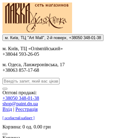
м. Киïв, ТЦ "Art Mall", 2-й поверх, +38050 348-01-38
м. Киïв, ТЦ «Олiмпiйський»
+38044 593-26-05
м. Одеса, Ланжеронiвська, 17
+38063 857-17-68
Оптові продажі:
+38050 348-01-38
shop@paint.dn.ua
Вхід
|
Реєстрація
[ особистий кабінет ]
Корзина:
0 од. 0.00 грн
Корзина