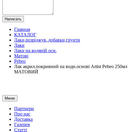
Написать
Главная
КАТАЛОГ
Лаки,розріджув.,добавки,грунти
Лаки
Лаки на водяній осн.
Матові
Pebeo
Лак акрил.покривний на водн.основі Artist Pebeo 250мл
МАТОВИЙ
Меню
Партнери
Про нас
Доставка
Галерея
Статтi