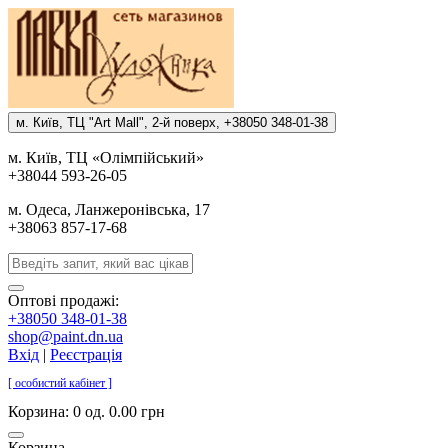
м. Киïв, ТЦ "Art Mall", 2-й поверх, +38050 348-01-38
м. Киïв, ТЦ «Олiмпiйський»
+38044 593-26-05
м. Одеса, Ланжеронiвська, 17
+38063 857-17-68
Оптові продажі:
+38050 348-01-38
shop@paint.dn.ua
Вхід
|
Реєстрація
[ особистий кабінет ]
Корзина:
0 од. 0.00 грн
Корзина