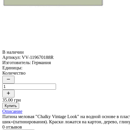
В наличии
Артикул:
VV-119670188R
Изготовитель:
Германия
Единицы:
Количество
35.00 грн
Купить
Описание
Патина меловая "Chalky Vintage Look" на водной основе в пла
шик»(патинирования). Краски ложатся на картон, дерево, глину
0 отзывов