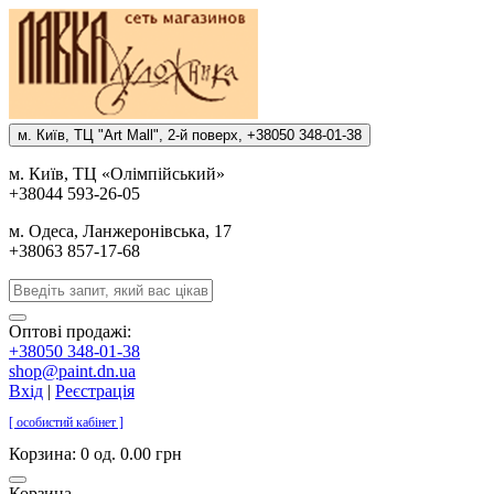
м. Киïв, ТЦ "Art Mall", 2-й поверх, +38050 348-01-38
м. Киïв, ТЦ «Олiмпiйський»
+38044 593-26-05
м. Одеса, Ланжеронiвська, 17
+38063 857-17-68
Оптові продажі:
+38050 348-01-38
shop@paint.dn.ua
Вхід
|
Реєстрація
[ особистий кабінет ]
Корзина:
0 од. 0.00 грн
Корзина