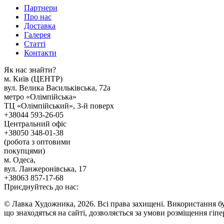
Партнери
Про нас
Доставка
Галерея
Статтi
Контакти
Як наc знайти?
м. Киïв (ЦЕНТР)
вул. Велика Васильківська, 72а
метро «Олімпійська»
ТЦ «Олімпійський», 3-й поверх
+38044 593-26-05
Центральний офіс
+38050 348-01-38
(робота з оптовими
покупцями)
м. Одеса,
вул. Ланжеронівська, 17
+38063 857-17-68
Приєднуйтесь до нас:
© Лавка Художника, 2026. Всі права захищені. Використання бу
що знаходяться на сайті, дозволяється за умови розміщення гіп