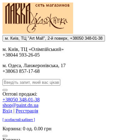
м. Киïв, ТЦ "Art Mall", 2-й поверх, +38050 348-01-38
м. Киïв, ТЦ «Олiмпiйський»
+38044 593-26-05
м. Одеса, Ланжеронiвська, 17
+38063 857-17-68
Оптові продажі:
+38050 348-01-38
shop@paint.dn.ua
Вхід
|
Реєстрація
[ особистий кабінет ]
Корзина:
0 од. 0.00 грн
Корзина