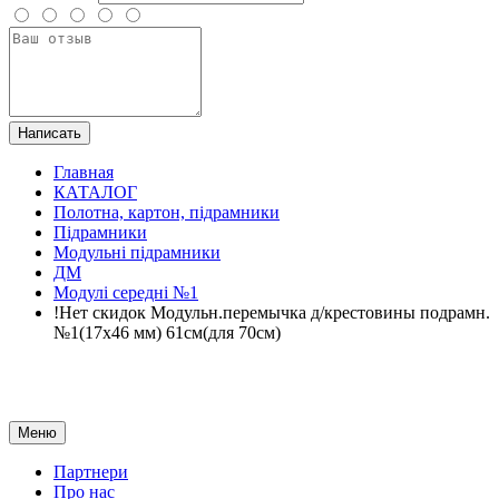
Написать
Главная
КАТАЛОГ
Полотна, картон, підрамники
Підрамники
Модульні підрамники
ДМ
Модулі середні №1
!Нет скидок Модульн.перемычка д/крестовины подрамн.
№1(17х46 мм) 61см(для 70см)
Меню
Партнери
Про нас