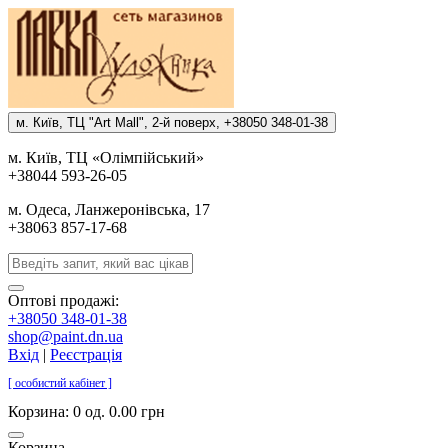
м. Киïв, ТЦ "Art Mall", 2-й поверх, +38050 348-01-38
м. Киïв, ТЦ «Олiмпiйський»
+38044 593-26-05
м. Одеса, Ланжеронiвська, 17
+38063 857-17-68
Оптові продажі:
+38050 348-01-38
shop@paint.dn.ua
Вхід
|
Реєстрація
[ особистий кабінет ]
Корзина:
0 од. 0.00 грн
Корзина