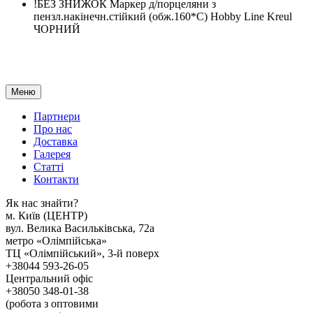
!БЕЗ ЗНИЖОК Маркер д/порцеляни з
пензл.накінечн.стійкий (обж.160*С) Hobby Line Kreul
ЧОРНИЙ
Меню
Партнери
Про нас
Доставка
Галерея
Статтi
Контакти
Як наc знайти?
м. Киïв (ЦЕНТР)
вул. Велика Васильківська, 72а
метро «Олімпійська»
ТЦ «Олімпійський», 3-й поверх
+38044 593-26-05
Центральний офіс
+38050 348-01-38
(робота з оптовими