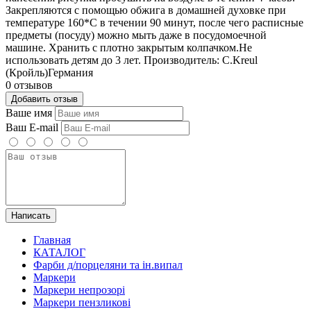
Закрепляются с помощью обжига в домашней духовке при
температуре 160*C в течении 90 минут, после чего расписные
предметы (посуду) можно мыть даже в посудомоечной
машине. Хранить с плотно закрытым колпачком.Не
использовать детям до 3 лет. Производитель: С.Kreul
(Кройль)Германия
0 отзывов
Добавить отзыв
Ваше имя
Ваш E-mail
Написать
Главная
КАТАЛОГ
Фарби д/порцеляни та ін.випал
Маркери
Маркери непрозорі
Маркери пензликові