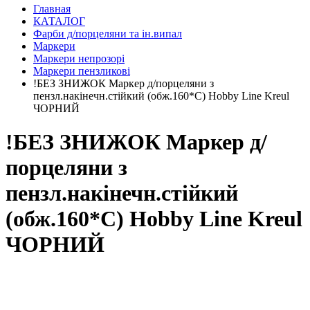
Главная
КАТАЛОГ
Фарби д/порцеляни та ін.випал
Маркери
Маркери непрозорі
Маркери пензликові
!БЕЗ ЗНИЖОК Маркер д/порцеляни з
пензл.накінечн.стійкий (обж.160*С) Hobby Line Kreul
ЧОРНИЙ
!БЕЗ ЗНИЖОК Маркер д/
порцеляни з
пензл.накінечн.стійкий
(обж.160*С) Hobby Line Kreul
ЧОРНИЙ