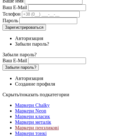
Ваше имя
Ваш E-Mail
Телефон
Пароль
Зарегистрироваться
Авторизация
Забыли пароль?
Забыли пароль?
Ваш E-Mail
Забыли пароль?
Авторизация
Создание профиля
Скрыть/показать подкатегории
Маркери Chalky
Маркери Neon
Маркери класик
Маркери металік
Маркери пензликові
Маркери тонкі