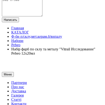
Написать
Главная
КАТАЛОГ
Ф-би п/склу,мет.керам.б/випалу
Набори
Pebeo
Набір фарб по склу та металу "Vitrail Исследование"
Pebeo 12х20мл
Меню
Партнери
Про нас
Доставка
Галерея
Статтi
Контакти