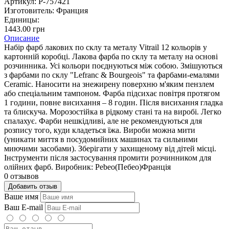
Артикул:
P-757421
Изготовитель:
Франция
Единицы:
1443.00 грн
Описание
Набір фарб лакових по склу та металу Vitrail 12 кольорів у
картонній коробці. Лакова фарба по склу та металу на основі
розчинника. Усі кольори поєднуються між собою. Змішуються
з фарбами по склу "Lefranc & Bourgeois" та фарбами-емалями
Ceramic. Наносити на знежирену поверхню м'яким пензлем
або спеціальним тампоном. Фарба підсихає повітря протягом
1 години, повне висихання – 8 годин. Після висихання гладка
та блискуча. Морозостійка в рідкому стані та на виробі. Легко
спалахує. Фарби нешкідливі, але не рекомендуються для
розпису того, куди кладеться їжа. Вироби можна мити
(уникати миття в посудомийних машинах та сильними
миючими засобами). Зберігати у захищеному від дітей місці.
Інструменти після застосування промити розчинником для
олійних фарб. Виробник: Pebeo(Пебео)Франція
0 отзывов
Добавить отзыв
Ваше имя
Ваш E-mail