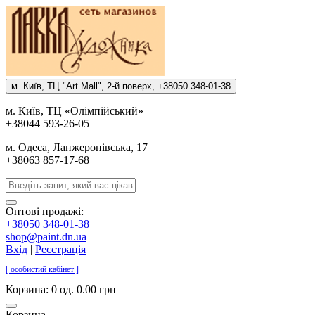
м. Киïв, ТЦ "Art Mall", 2-й поверх, +38050 348-01-38
м. Киïв, ТЦ «Олiмпiйський»
+38044 593-26-05
м. Одеса, Ланжеронiвська, 17
+38063 857-17-68
Оптові продажі:
+38050 348-01-38
shop@paint.dn.ua
Вхід
|
Реєстрація
[ особистий кабінет ]
Корзина:
0 од. 0.00 грн
Корзина