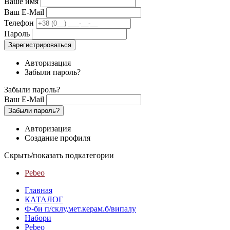
Ваше имя
Ваш E-Mail
Телефон
Пароль
Зарегистрироваться
Авторизация
Забыли пароль?
Забыли пароль?
Ваш E-Mail
Забыли пароль?
Авторизация
Создание профиля
Скрыть/показать подкатегории
Pebeo
Главная
КАТАЛОГ
Ф-би п/склу,мет.керам.б/випалу
Набори
Pebeo