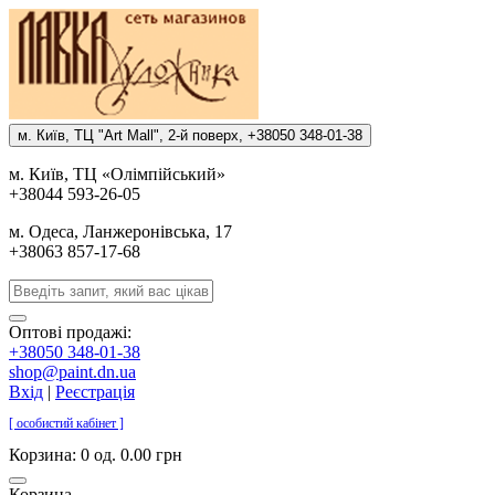
м. Киïв, ТЦ "Art Mall", 2-й поверх, +38050 348-01-38
м. Киïв, ТЦ «Олiмпiйський»
+38044 593-26-05
м. Одеса, Ланжеронiвська, 17
+38063 857-17-68
Оптові продажі:
+38050 348-01-38
shop@paint.dn.ua
Вхід
|
Реєстрація
[ особистий кабінет ]
Корзина:
0 од. 0.00 грн
Корзина