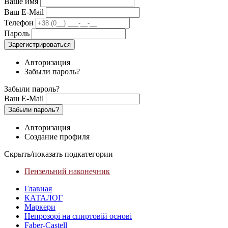
Ваше имя
Ваш E-Mail
Телефон
Пароль
Зарегистрироваться
Авторизация
Забыли пароль?
Забыли пароль?
Ваш E-Mail
Забыли пароль?
Авторизация
Создание профиля
Скрыть/показать подкатегории
Пензельний наконечник
Главная
КАТАЛОГ
Маркери
Непрозорі на спиртовій основі
Faber-Castell