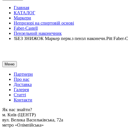
Главная
КАТАЛОГ
Маркери
Непрозорі на спиртовій основі
Faber-Castell
Пензельний наконечник
!БЕЗ ЗНИЖОК Маркер перм.з пензл наконечн.Pitt Faber-
Меню
Партнери
Про нас
Доставка
Галерея
Статтi
Контакти
Як наc знайти?
м. Киïв (ЦЕНТР)
вул. Велика Васильківська, 72а
метро «Олімпійська»