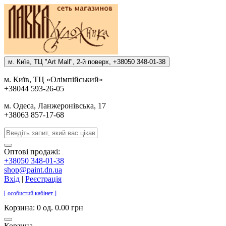
м. Киïв, ТЦ "Art Mall", 2-й поверх, +38050 348-01-38
м. Киïв, ТЦ «Олiмпiйський»
+38044 593-26-05
м. Одеса, Ланжеронiвська, 17
+38063 857-17-68
Оптові продажі:
+38050 348-01-38
shop@paint.dn.ua
Вхід
|
Реєстрація
[ особистий кабінет ]
Корзина:
0 од. 0.00 грн
Корзина