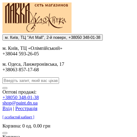
м. Киïв, ТЦ "Art Mall", 2-й поверх, +38050 348-01-38
м. Киïв, ТЦ «Олiмпiйський»
+38044 593-26-05
м. Одеса, Ланжеронiвська, 17
+38063 857-17-68
Оптові продажі:
+38050 348-01-38
shop@paint.dn.ua
Вхід
|
Реєстрація
[ особистий кабінет ]
Корзина:
0 од. 0.00 грн
Корзина