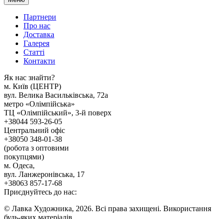
Партнери
Про нас
Доставка
Галерея
Статтi
Контакти
Як наc знайти?
м. Киïв (ЦЕНТР)
вул. Велика Васильківська, 72а
метро «Олімпійська»
ТЦ «Олімпійський», 3-й поверх
+38044 593-26-05
Центральний офіс
+38050 348-01-38
(робота з оптовими
покупцями)
м. Одеса,
вул. Ланжеронівська, 17
+38063 857-17-68
Приєднуйтесь до нас:
© Лавка Художника, 2026. Всі права захищені. Використання
будь-яких матеріалів,