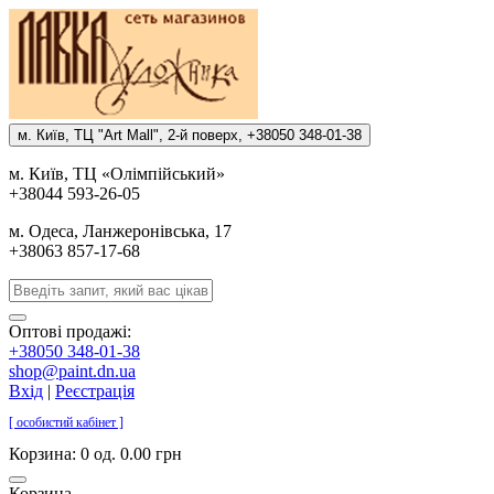
м. Киïв, ТЦ "Art Mall", 2-й поверх, +38050 348-01-38
м. Киïв, ТЦ «Олiмпiйський»
+38044 593-26-05
м. Одеса, Ланжеронiвська, 17
+38063 857-17-68
Оптові продажі:
+38050 348-01-38
shop@paint.dn.ua
Вхід
|
Реєстрація
[ особистий кабінет ]
Корзина:
0 од. 0.00 грн
Корзина