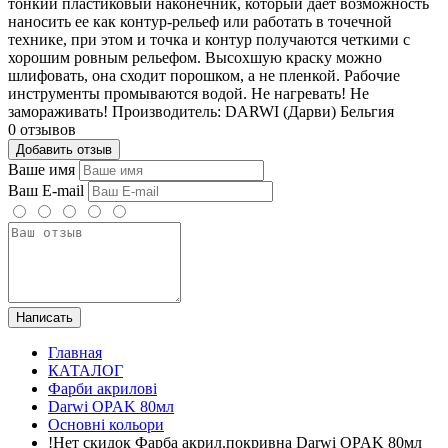
тонкий пластиковый наконечник, который дает возможность
наносить ее как контур-рельеф или работать в точечной
технике, при этом и точка и контур получаются четкими с
хорошим ровным рельефом. Высохшую краску можно
шлифовать, она сходит порошком, а не пленкой. Рабочие
инструменты промываются водой. Не нагревать! Не
замораживать! Производитель: DARWI (Дарви) Бельгия
0 отзывов
Добавить отзыв
Ваше имя
Ваш E-mail
Написать
Главная
КАТАЛОГ
Фарби акрилові
Darwi OPAK 80мл
Основні кольори
!Нет скидок Фарба акрил.покривна Darwi OPAK 80мл