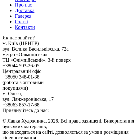
Про нас
Доставка
Галерея
Статтi
Контакти
Як наc знайти?
м. Киïв (ЦЕНТР)
вул. Велика Васильківська, 72а
метро «Олімпійська»
ТЦ «Олімпійський», 3-й поверх
+38044 593-26-05
Центральний офіс
+38050 348-01-38
(робота з оптовими
покупцями)
м. Одеса,
вул. Ланжеронівська, 17
+38063 857-17-68
Приєднуйтесь до нас:
© Лавка Художника, 2026. Всі права захищені. Використання
будь-яких матеріалів,
що знаходяться на сайті, дозволяється за умови розміщення
гіперпосилання.