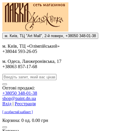
м. Киïв, ТЦ "Art Mall", 2-й поверх, +38050 348-01-38
м. Киïв, ТЦ «Олiмпiйський»
+38044 593-26-05
м. Одеса, Ланжеронiвська, 17
+38063 857-17-68
Оптові продажі:
+38050 348-01-38
shop@paint.dn.ua
Вхід
|
Реєстрація
[ особистий кабінет ]
Корзина:
0 од. 0.00 грн
Корзина