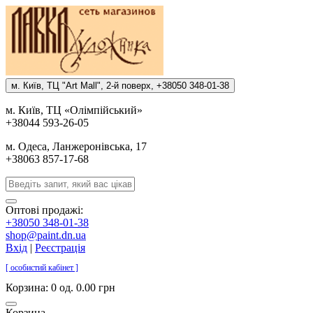
м. Киïв, ТЦ "Art Mall", 2-й поверх, +38050 348-01-38
м. Киïв, ТЦ «Олiмпiйський»
+38044 593-26-05
м. Одеса, Ланжеронiвська, 17
+38063 857-17-68
Оптові продажі:
+38050 348-01-38
shop@paint.dn.ua
Вхід
|
Реєстрація
[ особистий кабінет ]
Корзина:
0 од. 0.00 грн
Корзина