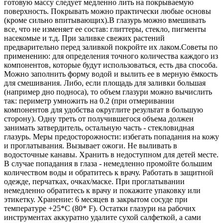
готовую массу следует медленно лить на покрываемую
поверхность. Покрывать можно практически любые основы
(кроме сильно впитывающих).В глазурь можно вмешивать
все, что не изменяет ее состав: глиттеры, стекло, пигменты
насекомые и т.д. При заливке свежих растений
предварительно перед заливкой покройте их лаком.Советы по
применению: для определения точного количества каждого из
компонентов, которые будут использоваться, есть два способа.
Можно заполнить форму водой и вылить ее в мерную ёмкость
для смешивания. Либо, если площадь для заливки большая
(например дно подноса), то объем глазури можно вычислить
так: периметр умножить на 0.2 (при отмеривании
компонентов для удобства округлите результат в большую
сторону). Одну треть от получившегося объема должен
занимать затвердитель, остальную часть - стекловидная
глазурь. Меры предосторожности: избегать попадания на кожу
и проглатывания. Вызывает ожоги. Не выливать в
водосточные канавы. Хранить в недоступном для детей месте.
В случае попадания в глаза - немедленно промойте большим
количеством воды и обратитесь к врачу. Работать в защитной
одежде, перчатках, очках/маске. При проглатывании
немедленно обратитесь к врачу и покажите упаковку или
этикетку. Хранение: 6 месяцев в закрытом сосуде при
температуре +25*C (80* F). Остатки глазури на рабочих
инструментах аккуратно удалите сухой салфеткой, а сами