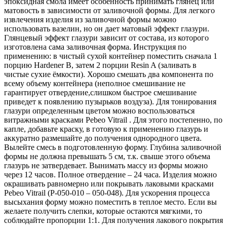
эпоксидная смола имеет особенность принимать глянец или
матовость в зависимости от заливочной формы. Для легкого
извлечения изделия из заливочной формы можно
использовать вазелин, но он дает матовый эффект глазури.
Глянцевый эффект глазури зависит от состава, из которого
изготовлена сама заливочная форма. Инструкция по
применению: в чистый сухой контейнер поместить сначала 1
порцию Hardener B, затем 2 порции Resin A (заливать в
чистые сухие ёмкости). Хорошо смешать два компонента по
всему объему контейнера (неполное смешивание не
гарантирует отвердение,слишком быстрое смешивание
приведет к появлению пузырьков воздуза). Для тонирования
глазури определенным цветом можно воспользоваться
витражными красками Pebeo Vitrail . Для этого постепенно, по
капле, добавьте краску, в готовую к применению глазурь и
аккуратно размешайте до получения однородного цвета.
Вылейте смесь в подготовленную форму. Глубина заливочной
формы не должна превышать 5 см, т.к. свыше этого объема
глазурь не затвердевает. Вынимать массу из формы можно
через 12 часов. Полное отвердение – 24 часа. Изделия можно
окрашивать равномерно или покрывать лаковыми красками
Pebeo Vitrail (P-050-010 – 050-048). Для ускорения процесса
высыхания форму можно поместить в теплое место. Если вы
желаете получить слепки, которые остаются мягкими, то
соблюдайте пропорции 1:1. Для получения лакового покрытия