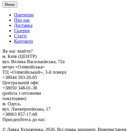
Меню
Партнери
Про нас
Доставка
Галерея
Статтi
Контакти
Як наc знайти?
м. Киïв (ЦЕНТР)
вул. Велика Васильківська, 72а
метро «Олімпійська»
ТЦ «Олімпійський», 3-й поверх
+38044 593-26-05
Центральний офіс
+38050 348-01-38
(робота з оптовими
покупцями)
м. Одеса,
вул. Ланжеронівська, 17
+38063 857-17-68
Приєднуйтесь до нас:
© Лавка Художника, 2026. Всі права захищені. Використання