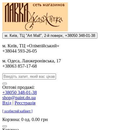
м. Киïв, ТЦ "Art Mall", 2-й поверх, +38050 348-01-38
м. Киïв, ТЦ «Олiмпiйський»
+38044 593-26-05
м. Одеса, Ланжеронiвська, 17
+38063 857-17-68
Оптові продажі:
+38050 348-01-38
shop@paint.dn.ua
Вхід
|
Реєстрація
[ особистий кабінет ]
Корзина:
0 од. 0.00 грн
Корзина