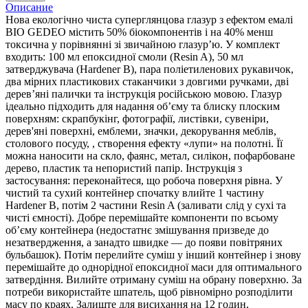
Описание
Нова екологічно чиста суперглянцова глазур з ефектом емалі
BIO GEDEO містить 50% біокомпонентів і на 40% менш
токсична у порівнянні зі звичайною глазур’ю. У комплект
входить: 100 мл епоксидної смоли (Resin A), 50 мл
затверджувача (Hardener B), пара поліетиленових рукавичок,
два мірних пластикових стаканчики з довгими ручками, дві
дерев’яні палички та інструкція російською мовою. Глазур
ідеально підходить для надання об’єму та блиску плоским
поверхням: скрапбукінг, фотографії, листівки, сувеніри,
дерев'яні поверхні, емблеми, значки, декорування меблів,
столового посуду, , створення ефекту «лупи» на полотні. Її
можна наносити на скло, фаянс, метал, силікон, пофарбоване
дерево, пластик та непористий папір. Інструкція з
застосування: переконайтеся, що робоча поверхня рівна. У
чистий та сухий контейнер спочатку влийте 1 частину
Hardener B, потім 2 частини Resin A (заливати слід у сухі та
чисті ємності). Добре перемішайте компоненти по всьому
об’єму контейнера (недостатнє змішування призведе до
незатвердження, а занадто швидке — до появи повітряних
бульбашок). Потім перелийте суміш у інший контейнер і знову
перемішайте до однорідної епоксидної маси для оптимального
затвердіння. Вилийте отриману суміш на обрану поверхню. За
потреби використайте шпатель, щоб рівномірно розподілити
масу по краях. Залиште для висихання на 12 годин,