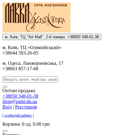
м. Киïв, ТЦ "Art Mall", 2-й поверх, +38050 348-01-38
м. Киïв, ТЦ «Олiмпiйський»
+38044 593-26-05
м. Одеса, Ланжеронiвська, 17
+38063 857-17-68
Оптові продажі:
+38050 348-01-38
shop@paint.dn.ua
Вхід
|
Реєстрація
[ особистий кабінет ]
Корзина:
0 од. 0.00 грн
Корзина