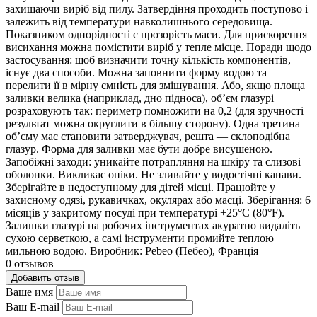
захищаючи виріб від пилу. Затвердіння проходить поступово і
залежить від температури навколишнього середовища.
Показником однорідності є прозорість маси. Для прискорення
висихання можна помістити виріб у тепле місце. Поради щодо
застосування: щоб визначити точну кількість компонентів,
існує два способи. Можна заповнити форму водою та
перелити її в мірну ємність для змішування. Або, якщо площа
заливки велика (наприклад, дно підноса), об’єм глазурі
розраховують так: периметр помножити на 0,2 (для зручності
результат можна округлити в більшу сторону). Одна третина
об’єму має становити затверджувач, решта — склоподібна
глазур. Форма для заливки має бути добре висушеною.
Запобіжні заходи: уникайте потрапляння на шкіру та слизові
оболонки. Викликає опіки. Не зливайте у водостічні канави.
Зберігайте в недоступному для дітей місці. Працюйте у
захисному одязі, рукавичках, окулярах або масці. Зберігання: 6
місяців у закритому посуді при температурі +25°С (80°F).
Залишки глазурі на робочих інструментах акуратно видаліть
сухою серветкою, а самі інструменти промийте теплою
мильною водою. Виробник: Pebeo (Пебео), Франція
0 отзывов
Добавить отзыв
Ваше имя
Ваш E-mail