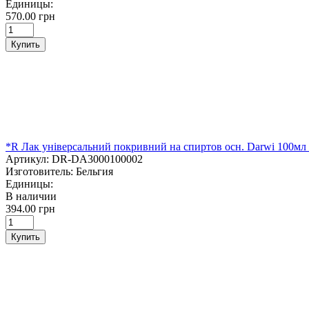
Единицы:
570.00 грн
Купить
*R Лак універсальний покривний на спиртов осн. Darwi 10
Артикул:
DR-DA3000100002
Изготовитель:
Бельгия
Единицы:
В наличии
394.00 грн
Купить