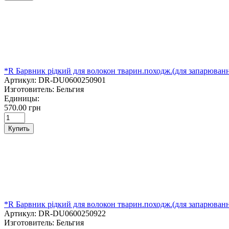
*R Барвник рідкий для волокон тварин.походж.(для запарю
Артикул:
DR-DU0600250901
Изготовитель:
Бельгия
Единицы:
570.00 грн
Купить
*R Барвник рідкий для волокон тварин.походж.(для запарюва
Артикул:
DR-DU0600250922
Изготовитель:
Бельгия