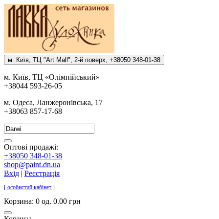
м. Киïв, ТЦ "Art Mall", 2-й поверх, +38050 348-01-38
м. Киïв, ТЦ «Олiмпiйський»
+38044 593-26-05
м. Одеса, Ланжеронiвська, 17
+38063 857-17-68
Оптові продажі:
+38050 348-01-38
shop@paint.dn.ua
Вхід
|
Реєстрація
[ особистий кабінет ]
Корзина:
0 од. 0.00 грн
Корзина